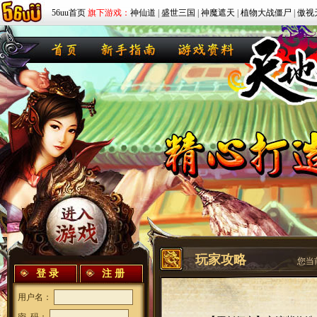
56uu首页
旗下游戏：
神仙道
|
盛世三国
|
神魔遮天
|
植物大战僵尸
|
傲视
玩家攻略
您当
登 录
注 册
用户名：