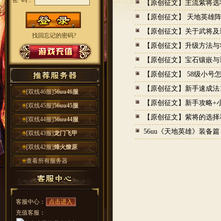
密 码：
【原创征文】主流紫将选
【原创征文】 天地英雄
【原创征文】关于武将及
找回忘记的密码?
【原创征文】升级方法与
【原创征文】宝石镶嵌与
【原创征文】 58级小号
【原创征文】新手速成法1-
[双线46服]
56uu46服
【原创征文】新手攻略+
[双线45服]
56uu45服
【原创征文】紫将的选择
[双线44服]
56uu44服
56uu《天地英雄》装备
[双线43服]
龙门飞甲
[双线42服]
烽火燎原
查看所有服务器
客服中心：
点击进入
充值客服：