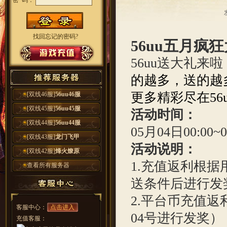
密 码：
找回忘记的密码?
56uu
五月疯狂
56uu送大礼来
的越多，送的越
更多精彩尽在56uu
[双线46服]
56uu46服
[双线45服]
56uu45服
活动时间：
[双线44服]
56uu44服
05月04日00:00~
[双线43服]
龙门飞甲
活动说明：
[双线42服]
烽火燎原
1.充值返利根据
查看所有服务器
送条件后进行发
2.平台币充值返
客服中心：
点击进入
04号进行发奖）
充值客服：