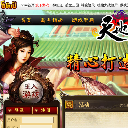
56uu首页
旗下游戏：
神仙道
|
盛世三国
|
神魔遮天
|
植物大战僵尸
|
傲视
活动
您当
登 录
注 册
用户名：