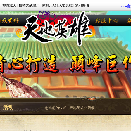
|
神魔遮天
|
植物大战僵尸
|
傲视天地
|
天地英雄
|
梦幻修仙
56uu
活动
您当前的位置：
天地英雄
>>活动