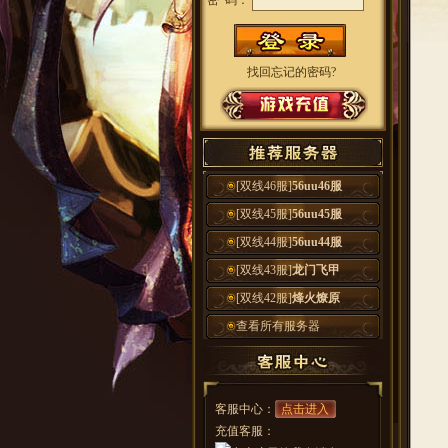
密 码：
找回忘记的密码?
[双线46服]
56uu46服
[双线45服]
56uu45服
[双线44服]
56uu44服
[双线43服]
龙门飞甲
[双线42服]
烽火燎原
查看所有服务器
客服中心：
点击进入
充值客服：