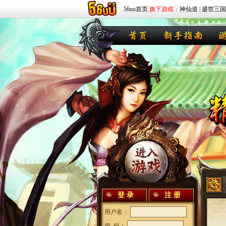
56uu首页
旗下游戏：
神仙道
|
盛世三国
论坛交流
登 录
注 册
用户名：